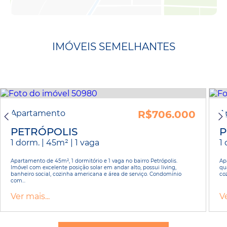
IMÓVEIS SEMELHANTES
Apartamento
R$706.000
A
PETRÓPOLIS
P
1 dorm. | 45m² | 1 vaga
1 
Apartamento de 45m², 1 dormitório e 1 vaga no bairro Petrópolis.
Ap
Imóvel com excelente posição solar em andar alto, possui living,
qu
banheiro social, cozinha americana e área de serviço. Condomínio
coz
com...
Ver mais...
Ve