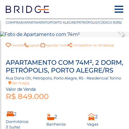
COMPRAR
/
APARTAMENTO
/
PORTO ALEGRE
/
PETRÓPOLIS
/
CÓDIGO 50352
Favoritar
Ligação
Agendar Visita
Compartilhar no WhatsApp
APARTAMENTO COM 74M², 2 DORM,
PETRÓPOLIS, PORTO ALEGRE/RS
Rua Dona Oti, Petrópolis, Porto Alegre, RS - Residencial Torino
Ver mapa
Valor de Venda
R$ 849.000
2
2
2
Dormitórios
Banheiros
Vagas
(1 Suíte)