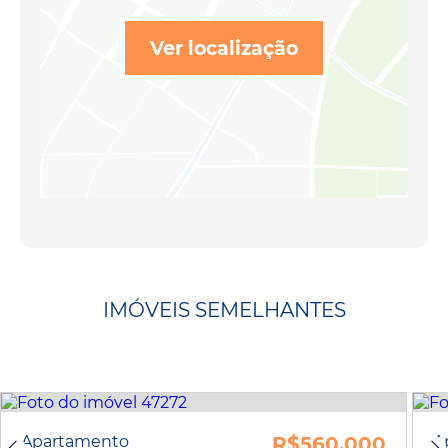
Ver localização
IMÓVEIS SEMELHANTES
Apartamento
R$560.000
A