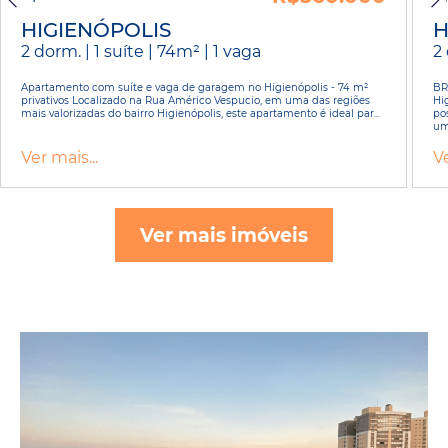
HIGIENÓPOLIS
H
2 dorm. | 1 suíte | 74m² | 1 vaga
2 
Apartamento com suíte e vaga de garagem no Higienópolis - 74 m²
BR
privativos Localizado na Rua Américo Vespucio, em uma das regiões
Hi
mais valorizadas do bairro Higienópolis, este apartamento é ideal par...
pos
uma
Ver mais...
Ve
Ver mais imóveis