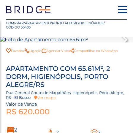
COMPRAR
/
APARTAMENTO
/
PORTO ALEGRE
/
HIGIENÓPOLIS
/
CÓDIGO 50405
Favoritar
Ligação
Agendar Visita
Compartilhar no WhatsApp
APARTAMENTO COM 65.61M², 2
DORM, HIGIENÓPOLIS, PORTO
ALEGRE/RS
Rua General Couto de Magalhães, Higienópolis, Porto Alegre,
RS - El Bosco
Ver mapa
Valor de Venda
R$ 620.000
2
2
2