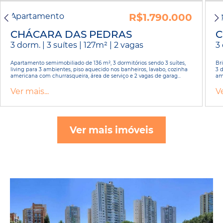
Apartamento
R$1.790.000
A
CHÁCARA DAS PEDRAS
C
3 dorm. | 3 suítes | 127m² | 2 vagas
3 
Apartamento semimobiliado de 136 m², 3 dormitórios sendo 3 suítes,
Br
living para 3 ambientes, piso aquecido nos banheiros, lavabo, cozinha
3 d
americana com churrasqueira, área de serviço e 2 vagas de garag...
am
Ver mais...
Ve
Ver mais imóveis