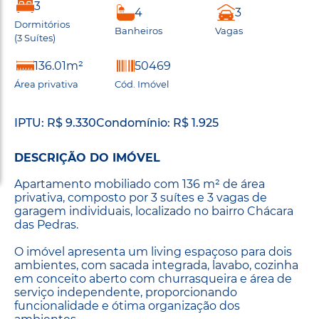
3
4
3
Dormitórios
Banheiros
Vagas
(3 Suítes)
136.01m²
50469
Área privativa
Cód. Imóvel
IPTU: R$ 9.330
Condomínio: R$ 1.925
DESCRIÇÃO DO IMÓVEL
Apartamento mobiliado com 136 m² de área
privativa, composto por 3 suítes e 3 vagas de
garagem individuais, localizado no bairro Chácara
das Pedras.
O imóvel apresenta um living espaçoso para dois
ambientes, com sacada integrada, lavabo, cozinha
em conceito aberto com churrasqueira e área de
serviço independente, proporcionando
funcionalidade e ótima organização dos