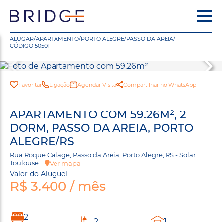
ALUGAR
/
APARTAMENTO
/
PORTO ALEGRE
/
PASSO DA AREIA
/
CÓDIGO 50501
Favoritar
Ligação
Agendar Visita
Compartilhar no WhatsApp
APARTAMENTO COM 59.26M², 2
DORM, PASSO DA AREIA, PORTO
ALEGRE/RS
Rua Roque Calage, Passo da Areia, Porto Alegre, RS - Solar
Toulouse
Ver mapa
Valor do Aluguel
R$ 3.400 / mês
2
2
1