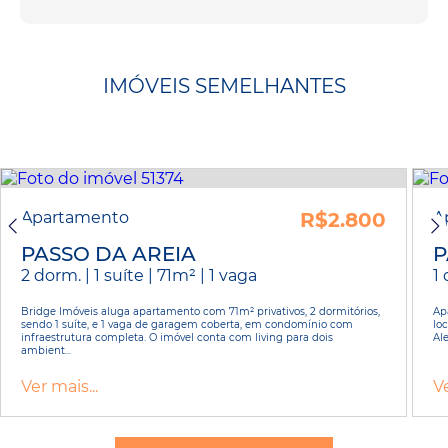
IMÓVEIS SEMELHANTES
Apartamento
R$2.800
A
PASSO DA AREIA
P
2 dorm. | 1 suíte | 71m² | 1 vaga
1 
Bridge Imóveis aluga apartamento com 71m² privativos, 2 dormitórios,
Ap
sendo 1 suíte, e 1 vaga de garagem coberta, em condomínio com
lo
infraestrutura completa. O imóvel conta com living para dois
Ale
ambient...
Ver mais...
Ve