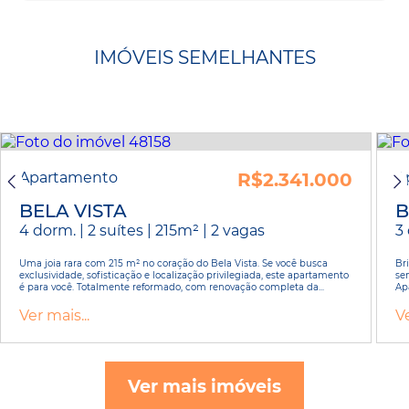
IMÓVEIS SEMELHANTES
Apartamento
R$2.341.000
A
BELA VISTA
B
4 dorm. | 2 suítes | 215m² | 2 vagas
3
Uma joia rara com 215 m² no coração do Bela Vista. Se você busca
Br
exclusividade, sofisticação e localização privilegiada, este apartamento
sen
é para você. Totalmente reformado, com renovação completa da...
Ap
Ver mais...
Ve
Ver mais imóveis