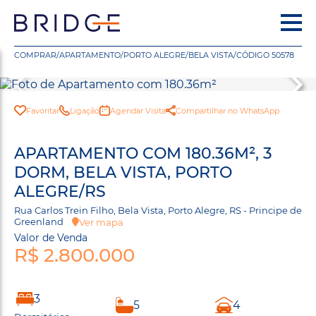
COMPRAR
/
APARTAMENTO
/
PORTO ALEGRE
/
BELA VISTA
/
CÓDIGO 50578
Favoritar
Ligação
Agendar Visita
Compartilhar no WhatsApp
APARTAMENTO COM 180.36M², 3
DORM, BELA VISTA, PORTO
ALEGRE/RS
Rua Carlos Trein Filho, Bela Vista, Porto Alegre, RS - Principe de
Greenland
Ver mapa
Valor de Venda
R$ 2.800.000
3
5
4