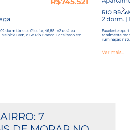
R$745.521
Apartam
RIO BRA
 vaga
2 dorm. | 
 dormitórios e 01 suíte, 46,88 m2 de área
Excelente oport
 Melnick Even, o Go Rio Branco. Localizado em
totalmente mobi
iluminação natur
Ver mais...
AIRRO: 7
NS DE MORAR NO