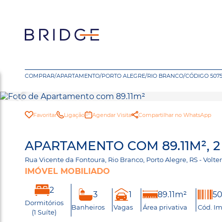
COMPRAR
/
APARTAMENTO
/
PORTO ALEGRE
/
RIO BRANCO
/
CÓDIGO 507
Favoritar
Ligação
Agendar Visita
Compartilhar no WhatsApp
APARTAMENTO COM 89.11M², 
Rua Vicente da Fontoura, Rio Branco, Porto Alegre, RS - Volt
IMÓVEL MOBILIADO
2
3
1
89.11m²
50
Dormitórios
Banheiros
Vagas
Área privativa
Cód. Im
(1 Suíte)