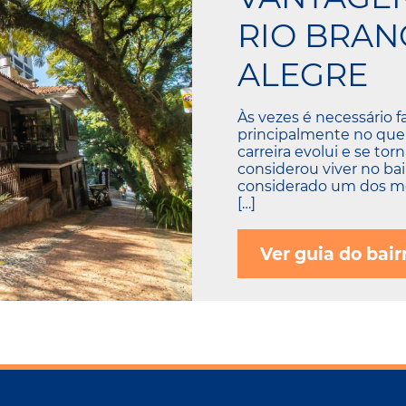
RIO BRAN
ALEGRE
Às vezes é necessário 
principalmente no que se
carreira evolui e se tor
considerou viver no bai
considerado um dos mel
[…]
Ver guia do bair