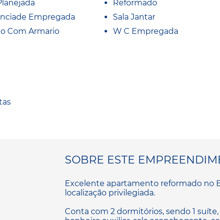
Planejada
Reformado
nciade Empregada
Sala Jantar
io Com Armario
W C Empregada
tas
SOBRE ESTE EMPREENDIM
Excelente apartamento reformado no Ba
localização privilegiada.
Conta com 2 dormitórios, sendo 1 suít