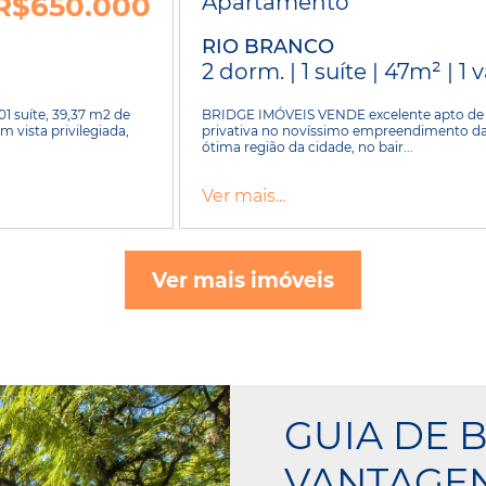
R$650.000
Apartamento
RIO BRANCO
2 dorm. | 1 suíte | 47m² | 1
 suíte, 39,37 m2 de
BRIDGE IMÓVEIS VENDE excelente apto de 02
m vista privilegiada,
privativa no novíssimo empreendimento da
ótima região da cidade, no bair...
Ver mais...
Ver mais imóveis
GUIA DE B
VANTAGE