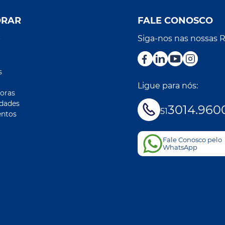
ORAR
FALE CONOSCO
Siga-nos nas nossas 
r
s
Ligue para nós:
oras
idades
3014.960
51
ntos
Fale Conosco pelo
WhatsApp