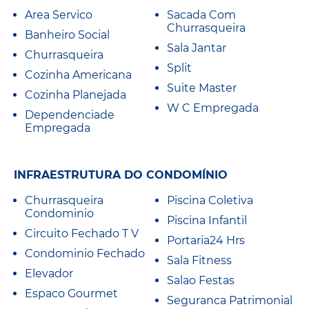
Area Servico
Sacada Com
Churrasqueira
Banheiro Social
Sala Jantar
Churrasqueira
Split
Cozinha Americana
Suite Master
Cozinha Planejada
W C Empregada
Dependenciade
Empregada
INFRAESTRUTURA DO CONDOMÍNIO
Churrasqueira
Piscina Coletiva
Condominio
Piscina Infantil
Circuito Fechado T V
Portaria24 Hrs
Condominio Fechado
Sala Fitness
Elevador
Salao Festas
Espaco Gourmet
Seguranca Patrimonial