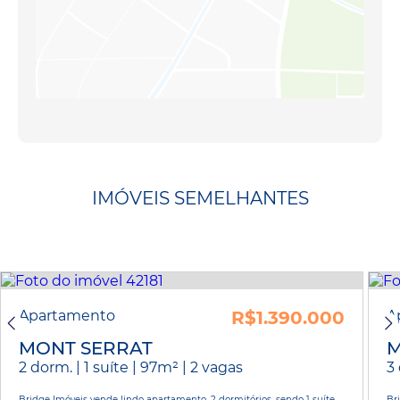
IMÓVEIS SEMELHANTES
Apartamento
R$1.390.000
A
MONT SERRAT
M
2 dorm. | 1 suíte | 97m² | 2 vagas
3 
Bridge Imóveis vende lindo apartamento, 2 dormitórios, sendo 1 suíte,
Br