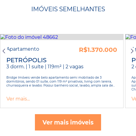
IMÓVEIS SEMELHANTES
Apartamento
R$1.370.000
A
PETRÓPOLIS
P
3 dorm. | 1 suíte | 119m² | 2 vagas
2 
Bridge Imóveis vende belo apartamento semi mobiliado de 3
Ap
dormitórios, sendo 01 suíte, com 119 m² privativos, living com lareira,
Ap
churrasqueira e lavabo. Possui banheiro social, lavabo, ampla sala de...
su
Cha
Ver mais...
Ve
Ver mais imóveis