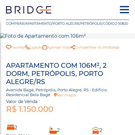
COMPRAR
/
APARTAMENTO
/
PORTO ALEGRE
/
PETRÓPOLIS
/
CÓDIGO 50820
Favoritar
Ligação
Agendar Visita
Compartilhar no WhatsApp
APARTAMENTO COM 106M², 2
DORM, PETRÓPOLIS, PORTO
ALEGRE/RS
Avenida Bagé, Petrópolis, Porto Alegre, RS - Edifício
Residencial Bela Bagé
Ver mapa
Valor de Venda
R$ 1.150.000
2
2
2