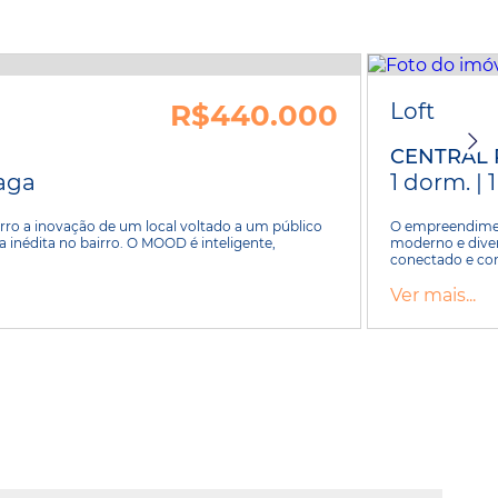
R$440.000
Loft
CENTRAL
vaga
1 dorm. | 
ro a inovação de um local voltado a um público
O empreendiment
 inédita no bairro. O MOOD é inteligente,
moderno e diver
conectado e comp
Ver mais...