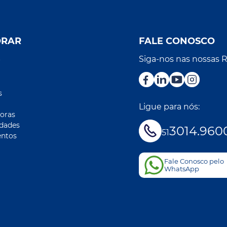
ORAR
FALE CONOSCO
Siga-nos nas nossas 
r
s
Ligue para nós:
oras
idades
3014.960
51
ntos
Fale Conosco pelo
WhatsApp