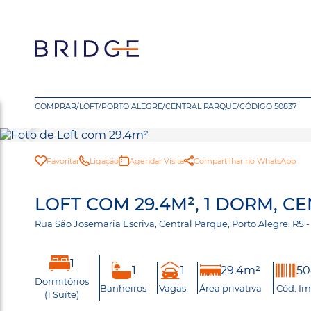
COMPRAR
/
LOFT
/
PORTO ALEGRE
/
CENTRAL PARQUE
/
CÓDIGO 50837
Favoritar
Ligação
Agendar Visita
Compartilhar no WhatsApp
LOFT COM 29.4M², 1 DORM, C
Rua São Josemaria Escriva, Central Parque, Porto Alegre, R
1
1
1
29.4m²
50
Dormitórios
Banheiros
Vagas
Área privativa
Cód. Im
(1 Suíte)