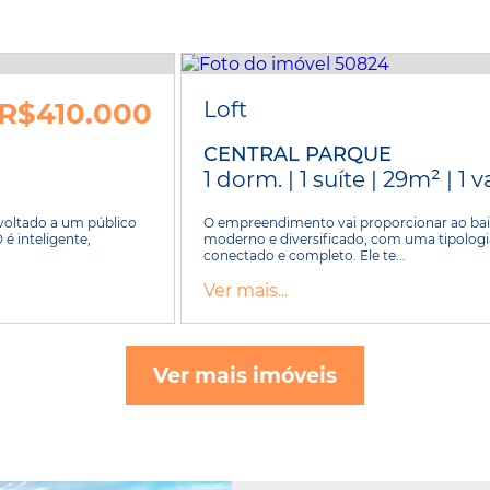
R$410.000
Loft
CENTRAL PARQUE
1 dorm. | 1 suíte | 29m² | 1 
voltado a um público
O empreendimento vai proporcionar ao bair
é inteligente,
moderno e diversificado, com uma tipologia
conectado e completo. Ele te...
Ver mais...
Ver mais imóveis