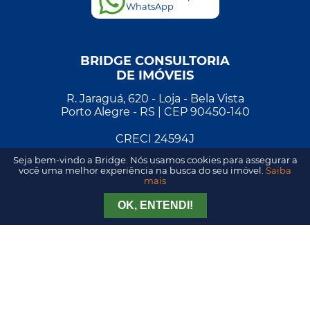
WhatsApp
BRIDGE CONSULTORIA
DE IMÓVEIS
R. Jaraguá, 620 - Loja - Bela Vista
Porto Alegre - RS | CEP 90450-140
CRECI 24594J
Seja bem-vindo a Bridge. Nós usamos cookies para assegurar a
Traçar Rota
você uma melhor experiência na busca do seu imóvel.
Saiba
mais
Tirar Dúvida
Agendar Visita
MOINHOS DE VENTO
OK, ENTENDI!
R. Quintino Bocaiúva, 515 - Moinhos de Vento
Porto Alegre - RS | CEP 90440-051
CRECI 24594J
Traçar Rota