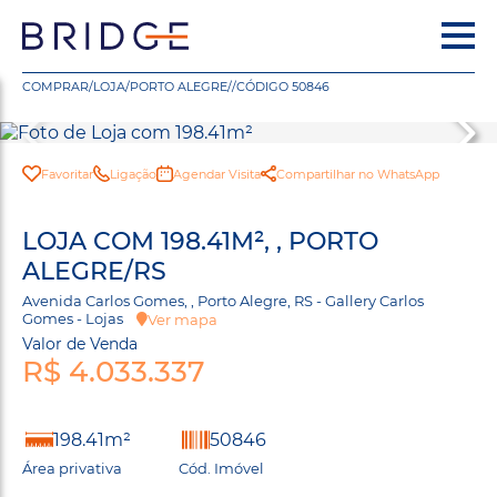
COMPRAR
/
LOJA
/
PORTO ALEGRE
/
/
CÓDIGO 50846
Favoritar
Ligação
Agendar Visita
Compartilhar no WhatsApp
LOJA COM 198.41M², , PORTO
ALEGRE/RS
Avenida Carlos Gomes, , Porto Alegre, RS - Gallery Carlos
Gomes - Lojas
Ver mapa
Valor de Venda
R$ 4.033.337
198.41m²
50846
Área privativa
Cód. Imóvel