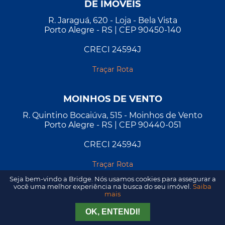
DE IMÓVEIS
R. Jaraguá, 620 - Loja - Bela Vista
Porto Alegre - RS | CEP 90450-140
CRECI 24594J
Traçar Rota
MOINHOS DE VENTO
R. Quintino Bocaiúva, 515 - Moinhos de Vento
Porto Alegre - RS | CEP 90440-051
CRECI 24594J
Traçar Rota
Seja bem-vindo a Bridge. Nós usamos cookies para assegurar a
você uma melhor experiência na busca do seu imóvel.
Saiba
mais
Tirar Dúvida
Agendar Visita
OK, ENTENDI!
2026 - Todos os direitos reservados. Desenvolvido por
A&D
.