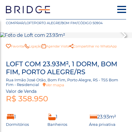
COMPRAR
/
LOFT
/
PORTO ALEGRE
/
BOM FIM
/
CÓDIGO 50904
Favoritar
Ligação
Agendar Visita
Compartilhar no WhatsApp
LOFT COM 23.93M², 1 DORM, BOM
FIM, PORTO ALEGRE/RS
Rua Irmão José Otão, Bom Fim, Porto Alegre, RS - TSS Bom
Fim - Residencial
Ver mapa
Valor de Venda
R$ 358.950
1
1
23.93m²
Dormitórios
Banheiros
Área privativa