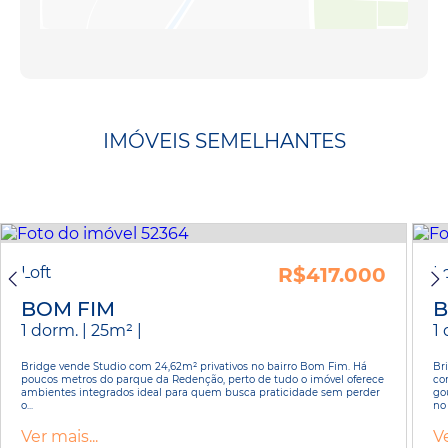
IMÓVEIS SEMELHANTES
Loft
R$417.000
L
BOM FIM
B
1 dorm. | 25m² |
1
Bridge vende Studio com 24,62m² privativos no bairro Bom Fim. Há
Br
poucos metros do parque da Redenção, perto de tudo o imóvel oferece
co
ambientes integrados ideal para quem busca praticidade sem perder
go
o...
no 
Ver mais...
Ve