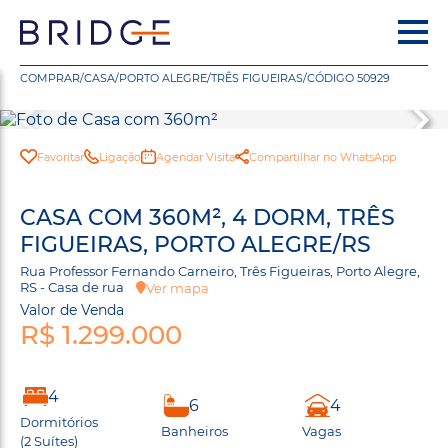
COMPRAR
/
CASA
/
PORTO ALEGRE
/
TRÊS FIGUEIRAS
/
CÓDIGO 50929
Favoritar
Ligação
Agendar Visita
Compartilhar no WhatsApp
CASA COM 360M², 4 DORM, TRÊS
FIGUEIRAS, PORTO ALEGRE/RS
Rua Professor Fernando Carneiro, Três Figueiras, Porto Alegre,
RS - Casa de rua
Ver mapa
Valor de Venda
R$ 1.299.000
4
6
4
Dormitórios
Banheiros
Vagas
(2 Suítes)