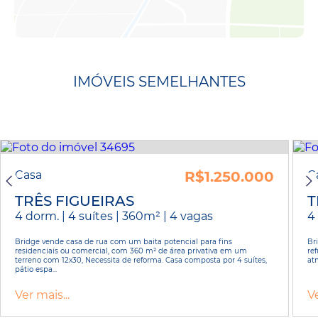
IMÓVEIS SEMELHANTES
Casa
R$1.250.000
C
TRÊS FIGUEIRAS
T
4 dorm. | 4 suítes | 360m² | 4 vagas
4 
Bridge vende casa de rua com um baita potencial para fins
Br
residenciais ou comercial, com 360 m² de área privativa em um
re
terreno com 12x30, Necessita de reforma. Casa composta por 4 suítes,
at
pátio espa...
Ver mais...
Ve