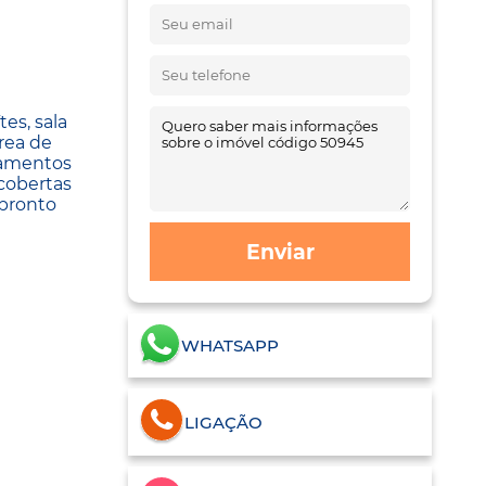
es, sala
área de
bamentos
cobertas
 pronto
Enviar
WHATSAPP
LIGAÇÃO