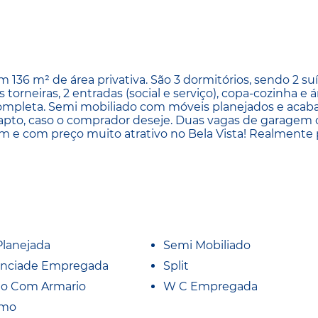
36 m² de área privativa. São 3 dormitórios, sendo 2 suít
orneiras, 2 entradas (social e serviço), copa-cozinha e 
ompleta. Semi mobiliado com móveis planejados e aca
 apto, caso o comprador deseje. Duas vagas de garagem 
m e com preço muito atrativo no Bela Vista! Realmente
Planejada
Semi Mobiliado
nciade Empregada
Split
io Com Armario
W C Empregada
imo