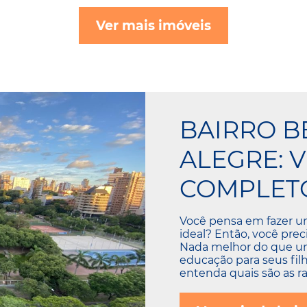
Ver mais imóveis
BAIRRO B
ALEGRE: 
COMPLETO
Você pensa em fazer u
ideal? Então, você preci
Nada melhor do que um 
educação para seus fil
entenda quais são as r