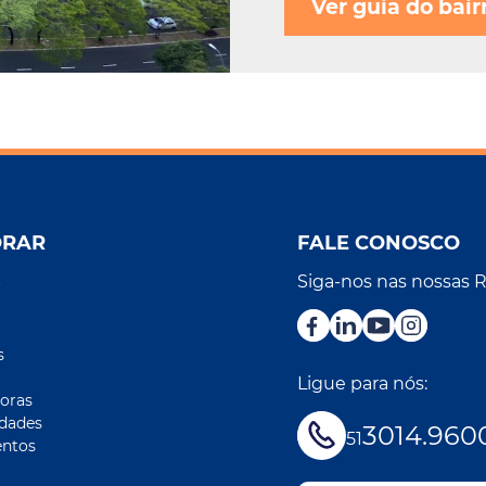
Ver guia do bair
ORAR
FALE CONOSCO
Siga-nos nas nossas 
r
s
Ligue para nós:
oras
idades
3014.960
51
ntos