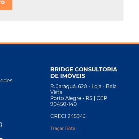
ro
BRIDGE CONSULTORIA
DE IMÓVEIS
Redes
R. Jaraguá, 620 - Loja - Bela
Vista
Porto Alegre - RS | CEP
90450-140
CRECI 24594J
0
Traçar Rota