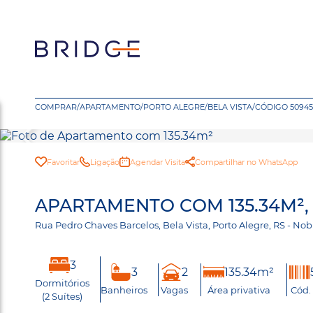
COMPRAR
/
APARTAMENTO
/
PORTO ALEGRE
/
BELA VISTA
/
CÓDIGO 50945
Favoritar
Ligação
Agendar Visita
Compartilhar no WhatsApp
APARTAMENTO COM 135.34M², 
Rua Pedro Chaves Barcelos, Bela Vista, Porto Alegre, RS - N
3
3
2
135.34m²
Dormitórios
Banheiros
Vagas
Área privativa
Cód.
(2 Suítes)