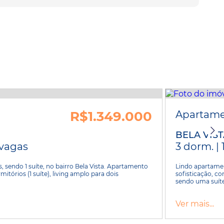
R$1.349.000
Apartam
BELA VIS
2 vagas
3 dorm. | 
 sendo 1 suíte, no bairro Bela Vista. Apartamento
Lindo apartamen
itórios (1 suíte), living amplo para dois
sofisticação, c
sendo uma suít
Ver mais...