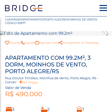
COMPRAR
/
APARTAMENTO
/
PORTO ALEGRE
/
MOINHOS DE VENTO
/
CÓDIGO 50977
Favoritar
Ligação
Agendar Visita
Compartilhar no WhatsApp
APARTAMENTO COM 99.2M², 3
DORM, MOINHOS DE VENTO,
PORTO ALEGRE/RS
Rua Doutor Timóteo, Moinhos de Vento, Porto Alegre, RS -
Corvair
Ver mapa
Valor de Venda
R$ 490.000
3
2
1