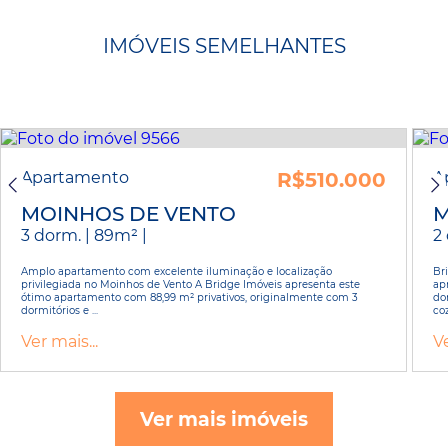
IMÓVEIS SEMELHANTES
Apartamento
R$510.000
A
MOINHOS DE VENTO
M
3 dorm. | 89m² |
2 
Amplo apartamento com excelente iluminação e localização
Br
privilegiada no Moinhos de Vento A Bridge Imóveis apresenta este
ap
ótimo apartamento com 88,99 m² privativos, originalmente com 3
do
dormitórios e ...
coz
Ver mais...
Ve
Ver mais imóveis