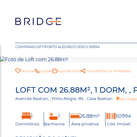
COMPRAR
/
LOFT
/
PORTO ALEGRE
/
/
CÓDIGO 50994
Favoritar
Ligação
Agendar Visita
Compartilhar no WhatsApp
LOFT COM 26.88M², 1 DORM, ,
Avenida Bastian, , Porto Alegre, RS - Casa Bastian
Ver map
1
1
26.88m²
50994
Dormitórios
Banheiros
Área privativa
Cód. Imóvel