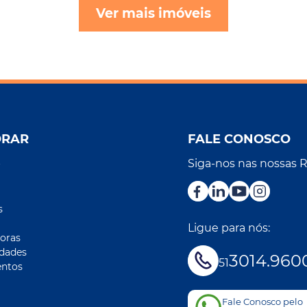
Ver mais imóveis
ORAR
FALE CONOSCO
Siga-nos nas nossas 
r
s
Ligue para nós:
oras
idades
3014.960
51
ntos
Fale Conosco pelo