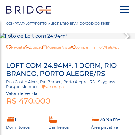
COMPRAR
/
LOFT
/
PORTO ALEGRE
/
RIO BRANCO
/
CÓDIGO 51053
Favoritar
Ligação
Agendar Visita
Compartilhar no WhatsApp
LOFT COM 24.94M², 1 DORM, RIO
BRANCO, PORTO ALEGRE/RS
Rua Castro Alves, Rio Branco, Porto Alegre, RS - Skyglass
Parque Moinhos
Ver mapa
Valor de Venda
R$ 470.000
1
1
24.94m²
Dormitórios
Banheiros
Área privativa