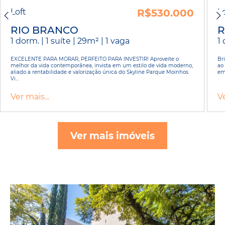
Loft
R$530.000
L
RIO BRANCO
R
1 dorm. | 1 suíte | 29m² | 1 vaga
1 
EXCELENTE PARA MORAR, PERFEITO PARA INVESTIR! Aproveite o
Br
melhor da vida contemporânea, invista em um estilo de vida moderno,
ao
aliado a rentabilidade e valorização única do Skyline Parque Moinhos.
em
Vi...
Ver mais...
Ve
Ver mais imóveis