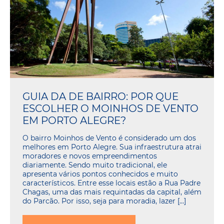
GUIA DA DE BAIRRO: POR QUE
ESCOLHER O MOINHOS DE VENTO
EM PORTO ALEGRE?
O bairro Moinhos de Vento é considerado um dos
melhores em Porto Alegre. Sua infraestrutura atrai
moradores e novos empreendimentos
diariamente. Sendo muito tradicional, ele
apresenta vários pontos conhecidos e muito
característicos. Entre esse locais estão a Rua Padre
Chagas, uma das mais requintadas da capital, além
do Parcão. Por isso, seja para moradia, lazer […]