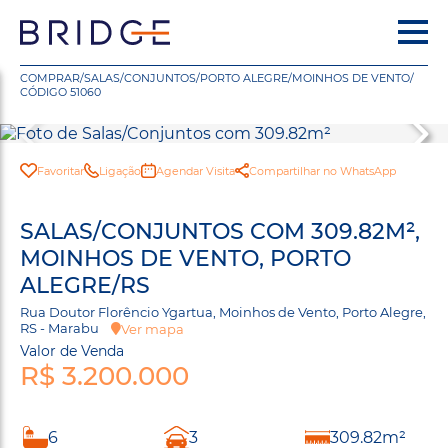
COMPRAR
/
SALAS/CONJUNTOS
/
PORTO ALEGRE
/
MOINHOS DE VENTO
/
CÓDIGO 51060
Favoritar
Ligação
Agendar Visita
Compartilhar no WhatsApp
SALAS/CONJUNTOS COM 309.82M²,
MOINHOS DE VENTO, PORTO
ALEGRE/RS
Rua Doutor Florêncio Ygartua, Moinhos de Vento, Porto Alegre,
RS - Marabu
Ver mapa
Valor de Venda
R$ 3.200.000
6
3
309.82m²