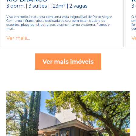
3 dorm. | 3 suítes | 123m² | 2 vagas
3 
Viva em meio à natureza com uma vista inigualável de Porto Alegre.
O 
Com uma infraestrutura dedicada ao seu bem-estar: quadra de
em
esportes, playground, pet place, piscina interna e externa, fitness e
fam
mui...
con
Ver mais...
Ve
Ver mais imóveis