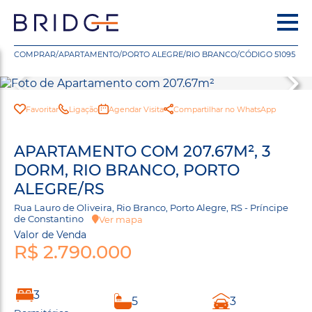
COMPRAR
/
APARTAMENTO
/
PORTO ALEGRE
/
RIO BRANCO
/
CÓDIGO 51095
Favoritar
Ligação
Agendar Visita
Compartilhar no WhatsApp
APARTAMENTO COM 207.67M², 3
DORM, RIO BRANCO, PORTO
ALEGRE/RS
Rua Lauro de Oliveira, Rio Branco, Porto Alegre, RS - Príncipe
de Constantino
Ver mapa
Valor de Venda
R$ 2.790.000
3
5
3