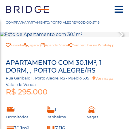
COMPRAR
/
APARTAMENTO
/
PORTO ALEGRE
/
/
CÓDIGO 51116
Favoritar
Ligação
Agendar Visita
Compartilhar no WhatsApp
APARTAMENTO COM 30.1M², 1
DORM, , PORTO ALEGRE/RS
Rua Garibaldi, , Porto Alegre, RS - Pueblo 595
Ver mapa
Valor de Venda
R$ 295.000
1
1
1
Dormitórios
Banheiros
Vagas
30.1m²
51116