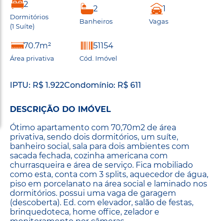
2
2
1
Dormitórios
Banheiros
Vagas
(1 Suíte)
70.7m²
51154
Área privativa
Cód. Imóvel
IPTU: R$ 1.922
Condomínio: R$ 611
DESCRIÇÃO DO IMÓVEL
Ótimo apartamento com 70,70m2 de área
privativa, sendo dois dormitórios, um suíte,
banheiro social, sala para dois ambientes com
sacada fechada, cozinha americana com
churrasqueira e área de serviço. Fica mobiliado
como esta, conta com 3 splits, aquecedor de água,
piso em porcelanato na área social e laminado nos
dormitórios. possui uma vaga de garagem
(descoberta). Ed. com elevador, salão de festas,
brinquedoteca, home office, zelador e