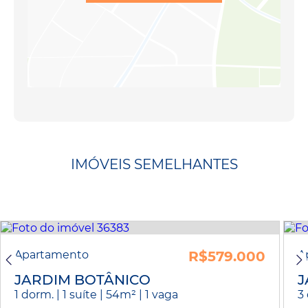
IMÓVEIS SEMELHANTES
Apartamento
R$579.000
A
JARDIM BOTÂNICO
J
1 dorm. | 1 suíte | 54m² | 1 vaga
3 