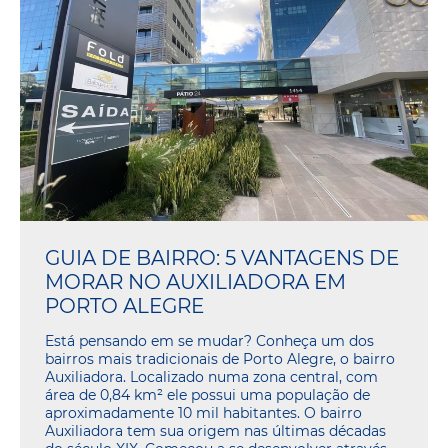
GUIA DE BAIRRO: 5 VANTAGENS DE
MORAR NO AUXILIADORA EM
PORTO ALEGRE
Está pensando em se mudar? Conheça um dos
bairros mais tradicionais de Porto Alegre, o bairro
Auxiliadora. Localizado numa zona central, com
área de 0,84 km² ele possui uma população de
aproximadamente 10 mil habitantes. O bairro
Auxiliadora tem sua origem nas últimas décadas