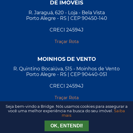
DE IMÓVEIS
R. Jaraguá, 620 - Loja - Bela Vista
Porto Alegre - RS | CEP 90450-140
CRECI 24594J
Traçar Rota
MOINHOS DE VENTO
R. Quintino Bocaiúva, 515 - Moinhos de Vento
Porto Alegre - RS | CEP 90440-051
CRECI 24594J
Traçar Rota
Seja bem-vindo a Bridge. Nós usamos cookies para assegurar a
você uma melhor experiência na busca do seu imóvel.
Saiba
mais
Tirar Dúvida
Agendar Visita
OK, ENTENDI!
2026 - Todos os direitos reservados. Desenvolvido por
A&D
.