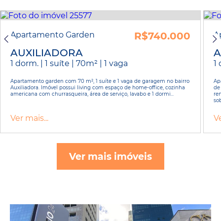
Apartamento Garden
R$740.000
A
AUXILIADORA
A
1 dorm. | 1 suíte | 70m² | 1 vaga
1 
Apartamento garden com 70 m², 1 suíte e 1 vaga de garagem no bairro
Ap
Auxiliadora. Imóvel possui living com espaço de home-office, cozinha
de
americana com churrasqueira, área de serviço, lavabo e 1 dormi...
re
so
Ver mais...
Ve
Ver mais imóveis