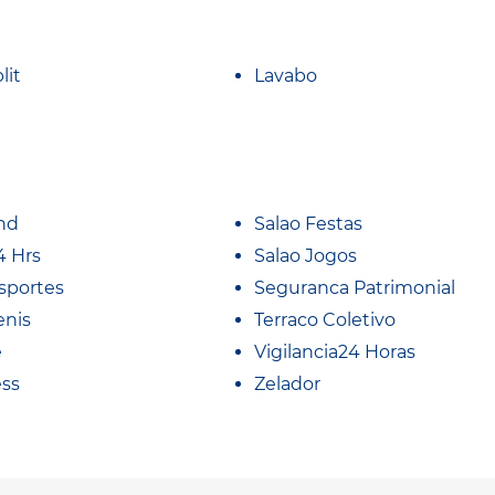
lit
Lavabo
nd
Salao Festas
4 Hrs
Salao Jogos
sportes
Seguranca Patrimonial
enis
Terraco Coletivo
e
Vigilancia24 Horas
ess
Zelador