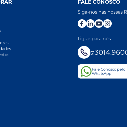
ORAR
FALE CONOSCO
Siga-nos nas nossas 
r
s
Ligue para nós:
oras
idades
3014.960
51
ntos
Fale Conosco pelo
WhatsApp