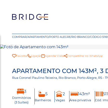
COMPRAR
/
APARTAMENTO
/
PORTO ALEGRE
/
RIO BRANCO
/
CÓDIGO 5116
Favoritar
Ligação
Agendar Visita
Compartilhar no WhatsApp
APARTAMENTO COM 143M², 3 
Rua Coronel Paulino Teixeira, Rio Branco, Porto Alegre, RS -
3
5
2
143m²
51
Dormitórios
Banheiros
Vagas
Área privativa
Cód. Im
(3 Suítes)