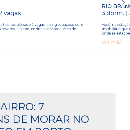
RIO BRA
 2 vagas
3 dorm. | 
3 suítes plenas e 2 vagas. Living espaçoso com
Você, na estaç
as árvores. Lavabo, cozinha separada, área de
Imobiliário que
onde as estações
Ver mais...
AIRRO: 7
NS DE MORAR NO