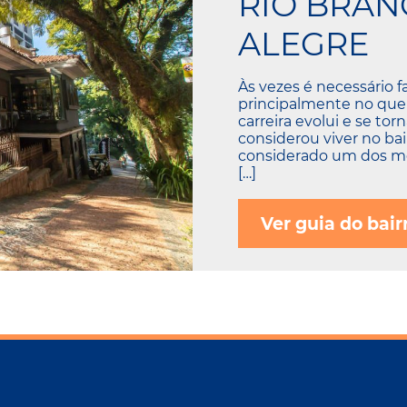
RIO BRAN
ALEGRE
Às vezes é necessário 
principalmente no que se
carreira evolui e se tor
considerou viver no bai
considerado um dos mel
[…]
Ver guia do bair