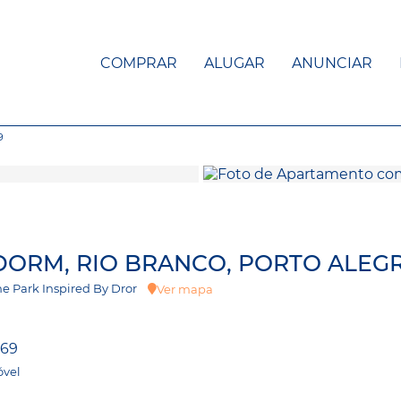
COMPRAR
ALUGAR
ANUNCIAR
9
DORM, RIO BRANCO, PORTO ALEG
 The Park Inspired By Dror
Ver mapa
169
óvel