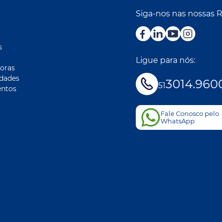
Siga-nos nas nossas 
r
s
Ligue para nós:
oras
idades
3014.960
51
ntos
Fale Conosco pelo
WhatsApp