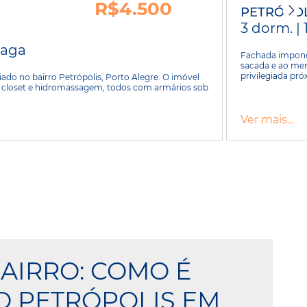
R$4.500
PETRÓPOL
3 dorm. | 
 vaga
Fachada imponen
sacada e ao men
privilegiada pró
do no bairro Petrópolis, Porto Alegre. O imóvel
m closet e hidromassagem, todos com armários sob
Ver mais...
BAIRRO: COMO É
 PETRÓPOLIS EM