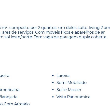
², composto por 2 quartos, um deles suíte, living 2 a
 área de serviços. Com móveis fixos e aparelhos de ar
om sol leste/norte. Tem vaga de garagem dupla coberta.
ueira
Lareira
Semi Mobiliado
Americana
Suite Master
Planejada
Vista Panoramica
io Com Armario