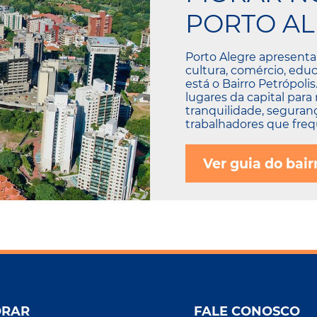
PORTO AL
Porto Alegre apresenta
cultura, comércio, educ
está o Bairro Petrópoli
lugares da capital para
tranquilidade, seguranç
trabalhadores que frequ
Ver guia do bair
ORAR
FALE CONOSCO