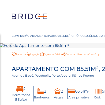
COMPRAR
/
APARTAMENTO
/
PORTO ALEGRE
/
PETRÓPOLIS
/
CÓDIGO 51212
Favoritar
Ligação
Agendar Visita
Compartilhar no WhatsApp
APARTAMENTO COM 85.51M², 
Avenida Bagé, Petrópolis, Porto Alegre, RS - Le Poeme
2
2
2
85.51m²
5
Dormitórios
Banheiros
Vagas
Área privativa
Cód. I
(1 Suíte)