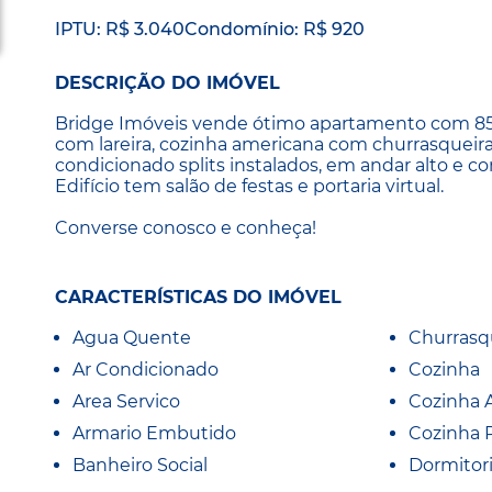
IPTU: R$ 3.040
Condomínio: R$ 920
DESCRIÇÃO DO IMÓVEL
Bridge Imóveis vende ótimo apartamento com 85 m
com lareira, cozinha americana com churrasqueira,
condicionado splits instalados, em andar alto e c
Edifício tem salão de festas e portaria virtual.
Converse conosco e conheça!
CARACTERÍSTICAS DO IMÓVEL
Agua Quente
Churrasq
Ar Condicionado
Cozinha
Area Servico
Cozinha 
Armario Embutido
Cozinha 
Banheiro Social
Dormitor