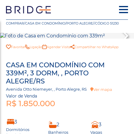
COMPRAR
/
CASA EM CONDOMÍNIO
/
PORTO ALEGRE
/
/
CÓDIGO 51230
Favoritar
Ligação
Agendar Visita
Compartilhar no WhatsApp
CASA EM CONDOMÍNIO COM
339M², 3 DORM, , PORTO
ALEGRE/RS
Avenida Otto Niemeyer, , Porto Alegre, RS
Ver mapa
Valor de Venda
R$ 1.850.000
3
2
3
Dormitórios
Banheiros
Vagas