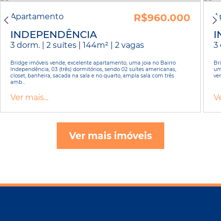
Apartamento
R$960.000
A
INDEPENDÊNCIA
I
3 dorm. | 2 suítes | 144m² | 2 vagas
3 
Bridge imóveis vende, excelente apartamento, uma joia no Bairro
Br
Independência, 03 (três) dormitórios, sendo 02 suítes americanas,
um
closet, banheira, sacada na sala e no quarto, ampla sala com três
ver
amb...
Ver mais...
Ve
Ver mais imóveis