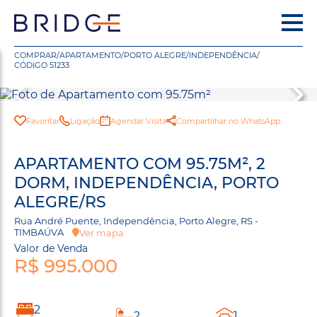
COMPRAR
/
APARTAMENTO
/
PORTO ALEGRE
/
INDEPENDÊNCIA
/
CÓDIGO 51233
Favoritar
Ligação
Agendar Visita
Compartilhar no WhatsApp
APARTAMENTO COM 95.75M², 2
DORM, INDEPENDÊNCIA, PORTO
ALEGRE/RS
Rua André Puente, Independência, Porto Alegre, RS -
TIMBAÚVA
Ver mapa
Valor de Venda
R$ 995.000
2
2
1