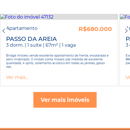
Apartamento
R$680.000
A
PASSO DA AREIA
P
3 dorm. | 1 suíte | 67m² | 1 vaga
3 
Bridge Imóveis vende excelente apartamento de frente, ensolarado e
Ex
semi mobiliado. O imóvel conta móveis sob medida de excelente
88m
qualidade, 4 splits, isolamento acústico em todas as janelas, gesso
pa
reb...
Ver mais...
Ve
Ver mais imóveis