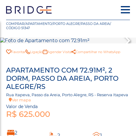
COMPRAR
/
APARTAMENTO
/
PORTO ALEGRE
/
PASSO DA AREIA
/
CÓDIGO 51347
Favoritar
Ligação
Agendar Visita
Compartilhar no WhatsApp
APARTAMENTO COM 72.91M², 2
DORM, PASSO DA AREIA, PORTO
ALEGRE/RS
Rua Itapeva, Passo da Areia, Porto Alegre, RS - Reserva Itapeva
Ver mapa
Valor de Venda
R$ 625.000
2
2
1