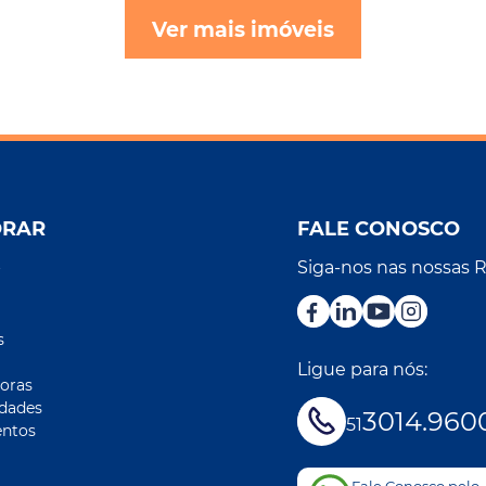
Ver mais imóveis
ORAR
FALE CONOSCO
Siga-nos nas nossas 
r
s
Ligue para nós:
oras
idades
3014.960
51
ntos