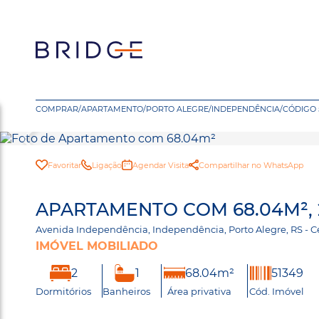
COMPRAR
/
APARTAMENTO
/
PORTO ALEGRE
/
INDEPENDÊNCIA
/
CÓDIGO 
Favoritar
Ligação
Agendar Visita
Compartilhar no WhatsApp
APARTAMENTO COM 68.04M², 
Avenida Independência, Independência, Porto Alegre, RS -
IMÓVEL MOBILIADO
2
1
68.04m²
51349
Dormitórios
Banheiros
Área privativa
Cód. Imóvel