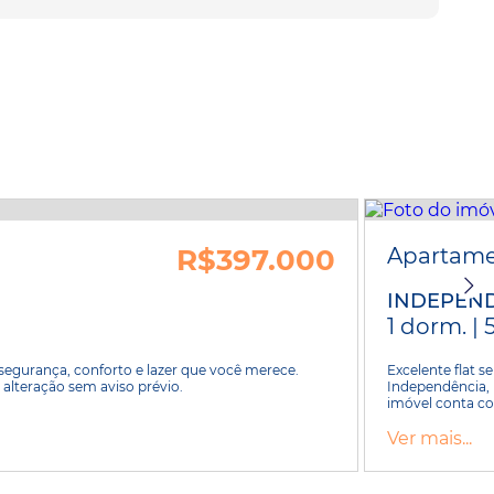
R$397.000
Apartam
INDEPEN
1 dorm. | 
urança, conforto e lazer que você merece.
Excelente flat 
 alteração sem aviso prévio.
Independência, 
imóvel conta co
Ver mais...