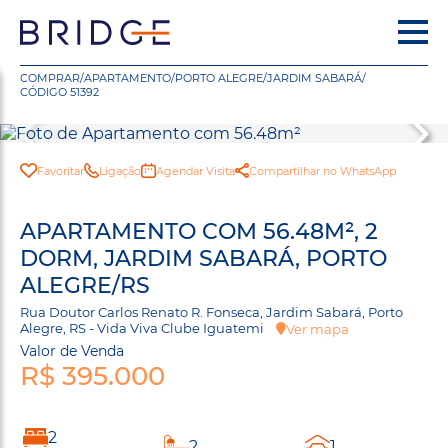
COMPRAR
/
APARTAMENTO
/
PORTO ALEGRE
/
JARDIM SABARÁ
/
CÓDIGO 51392
Favoritar
Ligação
Agendar Visita
Compartilhar no WhatsApp
APARTAMENTO COM 56.48M², 2
DORM, JARDIM SABARÁ, PORTO
ALEGRE/RS
Rua Doutor Carlos Renato R. Fonseca, Jardim Sabará, Porto
Alegre, RS - Vida Viva Clube Iguatemi
Ver mapa
Valor de Venda
R$ 395.000
2
2
1