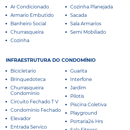
Ar Condicionado
Cozinha Planejada
Armario Embutido
Sacada
Banheiro Social
Sala Armarios
Churrasqueira
Semi Mobiliado
Cozinha
INFRAESTRUTURA DO CONDOMÍNIO
Bicicletario
Guarita
Brinquedoteca
Interfone
Churrasqueira
Jardim
Condominio
Pilotis
Circuito Fechado T V
Piscina Coletiva
Condominio Fechado
Playground
Elevador
Portaria24 Hrs
Entrada Servico
Sala Fitness