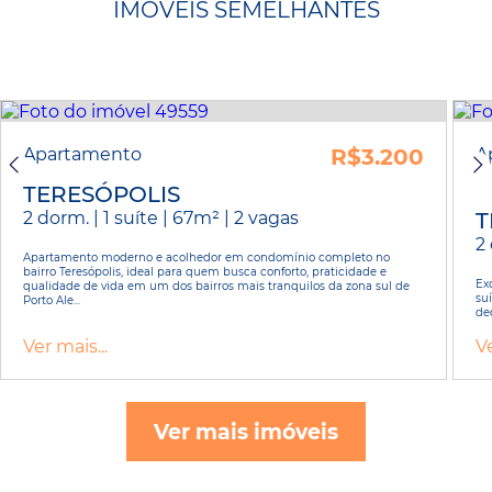
IMÓVEIS SEMELHANTES
Apartamento
R$3.200
A
TERESÓPOLIS
2 dorm. | 1 suíte | 67m² | 2 vagas
T
2 
Apartamento moderno e acolhedor em condomínio completo no
bairro Teresópolis, ideal para quem busca conforto, praticidade e
Ex
qualidade de vida em um dos bairros mais tranquilos da zona sul de
su
Porto Ale...
dec
Ver mais...
Ve
Ver mais imóveis