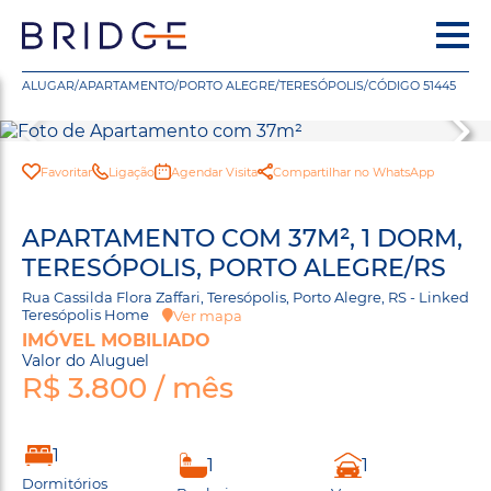
ALUGAR
/
APARTAMENTO
/
PORTO ALEGRE
/
TERESÓPOLIS
/
CÓDIGO 51445
Favoritar
Ligação
Agendar Visita
Compartilhar no WhatsApp
APARTAMENTO COM 37M², 1 DORM,
TERESÓPOLIS, PORTO ALEGRE/RS
Rua Cassilda Flora Zaffari, Teresópolis, Porto Alegre, RS - Linked
Teresópolis Home
Ver mapa
IMÓVEL MOBILIADO
Valor do Aluguel
R$ 3.800 / mês
1
1
1
Dormitórios