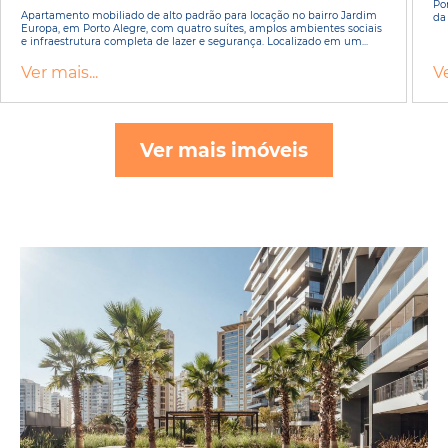
Po
Apartamento mobiliado de alto padrão para locação no bairro Jardim
da 
Europa, em Porto Alegre, com quatro suítes, amplos ambientes sociais
e infraestrutura completa de lazer e segurança. Localizado em um...
Ver mais...
Ve
Ver mais imóveis