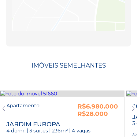
IMÓVEIS SEMELHANTES
Apartamento
R$6.980.000
A
R$28.000
J
JARDIM EUROPA
3 
4 dorm. | 3 suítes | 236m² | 4 vagas
Ap