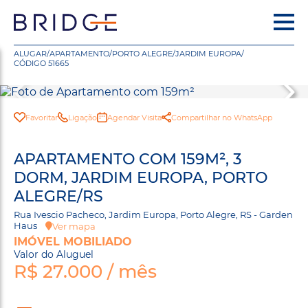
ALUGAR
/
APARTAMENTO
/
PORTO ALEGRE
/
JARDIM EUROPA
/
CÓDIGO 51665
Favoritar
Ligação
Agendar Visita
Compartilhar no WhatsApp
APARTAMENTO COM 159M², 3
DORM, JARDIM EUROPA, PORTO
ALEGRE/RS
Rua Ivescio Pacheco, Jardim Europa, Porto Alegre, RS - Garden
Haus
Ver mapa
IMÓVEL MOBILIADO
Valor do Aluguel
R$ 27.000 / mês