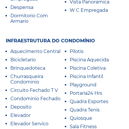
Vista Panoramica
Despensa
W C Empregada
Dormitorio Com
Armario
INFRAESTRUTURA DO CONDOMÍNIO
Aquecimento Central
Pilotis
Bicicletario
Piscina Aquecida
Brinquedoteca
Piscina Coletiva
Churrasqueira
Piscina Infantil
Condominio
Playground
Circuito Fechado T V
Portaria24 Hrs
Condominio Fechado
Quadra Esportes
Deposito
Quadra Tenis
Elevador
Quiosque
Elevador Servico
Sala Fitness