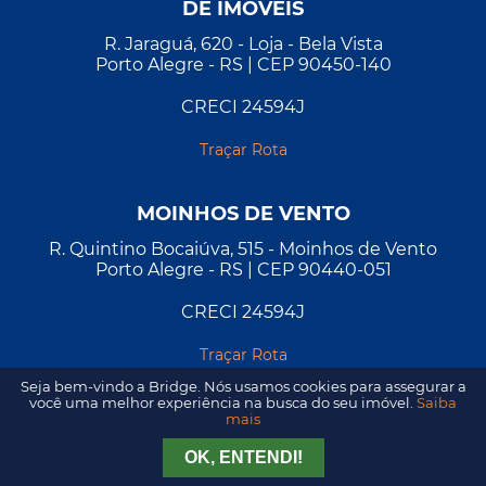
DE IMÓVEIS
R. Jaraguá, 620 - Loja - Bela Vista
Porto Alegre - RS | CEP 90450-140
CRECI 24594J
Traçar Rota
MOINHOS DE VENTO
R. Quintino Bocaiúva, 515 - Moinhos de Vento
Porto Alegre - RS | CEP 90440-051
CRECI 24594J
Traçar Rota
Seja bem-vindo a Bridge. Nós usamos cookies para assegurar a
você uma melhor experiência na busca do seu imóvel.
Saiba
mais
Tirar Dúvida
Agendar Visita
OK, ENTENDI!
2026 - Todos os direitos reservados. Desenvolvido por
A&D
.