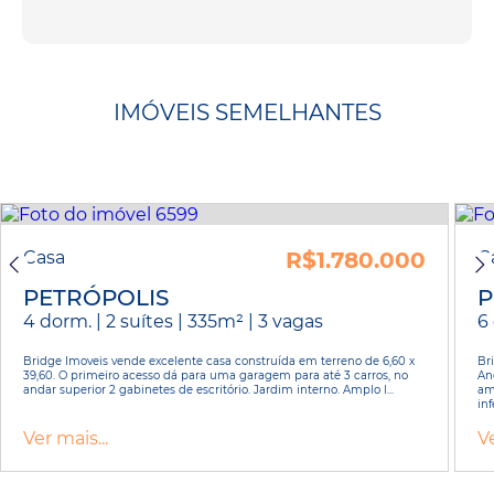
IMÓVEIS SEMELHANTES
Casa
R$1.780.000
C
PETRÓPOLIS
P
4 dorm. | 2 suítes | 335m² | 3 vagas
6
Bridge Imoveis vende excelente casa construída em terreno de 6,60 x
Br
39,60. O primeiro acesso dá para uma garagem para até 3 carros, no
An
andar superior 2 gabinetes de escritório. Jardim interno. Amplo l...
am
infe
Ver mais...
Ve