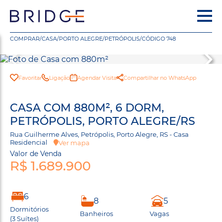
COMPRAR
/
CASA
/
PORTO ALEGRE
/
PETRÓPOLIS
/
CÓDIGO 748
Favoritar
Ligação
Agendar Visita
Compartilhar no WhatsApp
CASA COM 880M², 6 DORM,
PETRÓPOLIS, PORTO ALEGRE/RS
Rua Guilherme Alves, Petrópolis, Porto Alegre, RS - Casa
Residencial
Ver mapa
Valor de Venda
R$ 1.689.900
6
8
5
Dormitórios
Banheiros
Vagas
(3 Suítes)