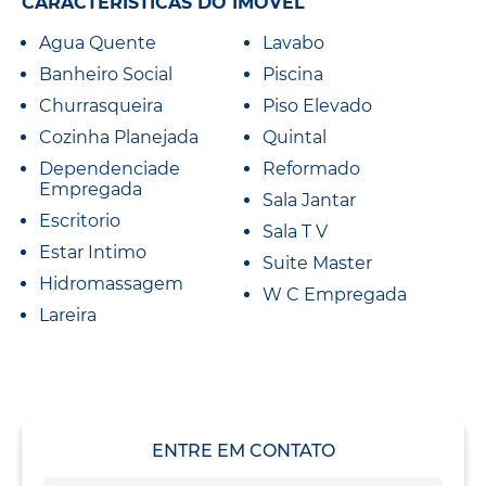
CARACTERÍSTICAS DO IMÓVEL
Agua Quente
Lavabo
Banheiro Social
Piscina
Churrasqueira
Piso Elevado
Cozinha Planejada
Quintal
Dependenciade
Reformado
Empregada
Sala Jantar
Escritorio
Sala T V
Estar Intimo
Suite Master
Hidromassagem
W C Empregada
Lareira
ENTRE EM CONTATO