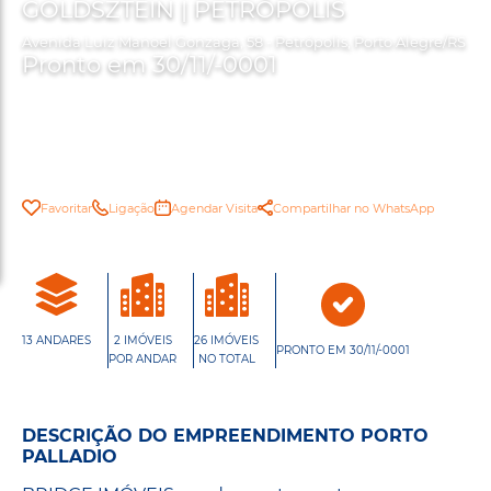
GOLDSZTEIN | PETRÓPOLIS
Avenida Luiz Manoel Gonzaga, 58 - Petrópolis, Porto Alegre/RS
Pronto em 30/11/-0001
Favoritar
Ligação
Agendar Visita
Compartilhar no WhatsApp
13 ANDARES
2 IMÓVEIS
26 IMÓVEIS
PRONTO EM 30/11/-0001
POR ANDAR
NO TOTAL
DESCRIÇÃO DO EMPREENDIMENTO PORTO
PALLADIO