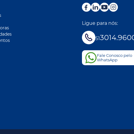
s
Ligue para nós:
oras
idades
3014.960
51
ntos
Fale Conosco pelo
WhatsApp