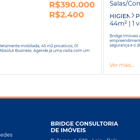
R$390.000
Salas/Co
R$2.400
HIGIENÓP
44m² | 1 
Bridge Imóveis 
empreendimento
segurança e o de
etamente mobiliada, 45 m2 privativos, 01
bsolut Business. Agende já uma visita com um
Ver mais...
BRIDGE CONSULTORIA
DE IMÓVEIS
Redes