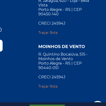
R. Jaraguá, 620 - Loja - Bela
Vista
Porto Alegre - RS | CEP
90450-140
CRECI 24594J
0
Traçar Rota
MOINHOS DE VENTO
R. Quintino Bocaiúva, 515 -
Moinhos de Vento
Porto Alegre - RS | CEP
90440-051
CRECI 24594J
Traçar Rota