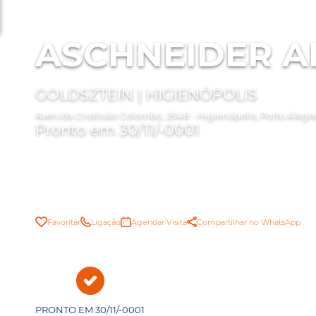
ASCHNEIDER A
GOLDSZTEIN | HIGIENÓPOLIS
Avenida Cristóvão Colombo, 2948 - Higienópolis, Porto Alegr
Pronto em 30/11/-0001
Favoritar
Ligação
Agendar Visita
Compartilhar no WhatsApp
PRONTO EM 30/11/-0001