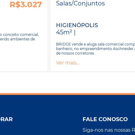
R$3.027
Salas/Conjuntos
HIGIENÓPOLIS
45m² |
o conceito comercial,
ecendo ambientes de
BRIDGE vende e aluga sala comercial compl
banheiro, no empreendimento Aschneider A
de nossos corretores.
Ver mais...
ORAR
FALE CONOSCO
Siga-nos nas nossas 
r