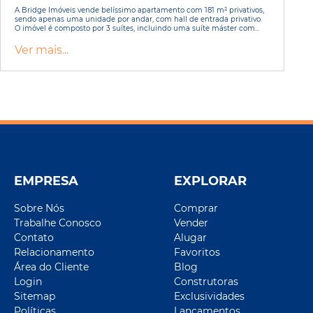
A Bridge Imóveis vende belíssimo apartamento com 181 m² privativos,
sendo apenas uma unidade por andar, com hall de entrada privativo.
O imóvel é composto por 3 suítes, incluindo uma suíte máster com...
Ver mais...
EMPRESA
EXPLORAR
Sobre Nós
Comprar
Trabalhe Conosco
Vender
Contato
Alugar
Relacionamento
Favoritos
Área do Cliente
Blog
Login
Construtoras
Sitemap
Exclusividades
Políticas
Lançamentos