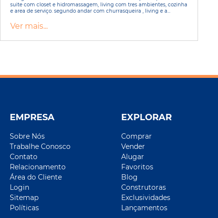
suite com closet e hidromassagem, living com tres ambientes, cozinha
e area de serviço. segundo andar com churrasqueira , living e a...
Ver mais...
EMPRESA
EXPLORAR
Sobre Nós
Comprar
Trabalhe Conosco
Vender
Contato
Alugar
Relacionamento
Favoritos
Área do Cliente
Blog
Login
Construtoras
Sitemap
Exclusividades
Políticas
Lançamentos