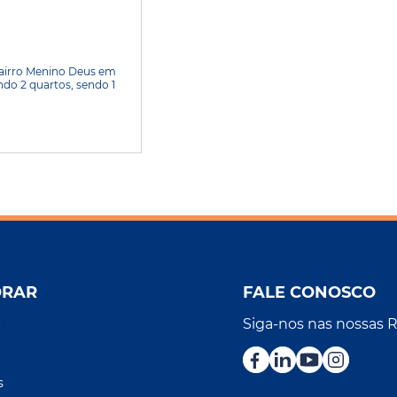
bairro Menino Deus em
ndo 2 quartos, sendo 1
ORAR
FALE CONOSCO
Siga-nos nas nossas 
r
s