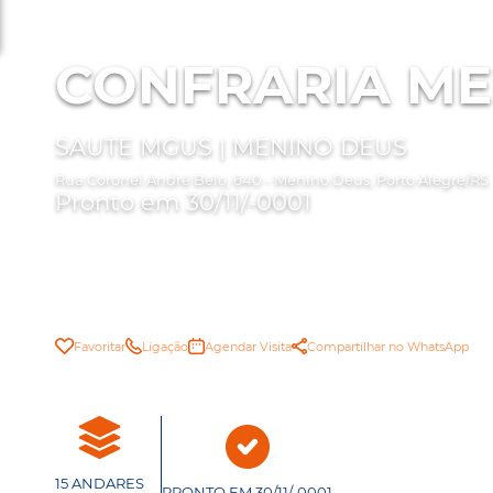
CONFRARIA ME
SAUTE MGUS | MENINO DEUS
Rua Coronel André Belo, 640 - Menino Deus, Porto Alegre/RS
Pronto em 30/11/-0001
Favoritar
Ligação
Agendar Visita
Compartilhar no WhatsApp
15 ANDARES
PRONTO EM 30/11/-0001