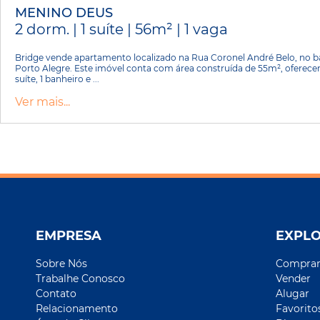
MENINO DEUS
2 dorm. | 1 suíte | 56m² | 1 vaga
Bridge vende apartamento localizado na Rua Coronel André Belo, no 
Porto Alegre. Este imóvel conta com área construída de 55m², oferece
suíte, 1 banheiro e ...
Ver mais...
EMPRESA
EXPL
Sobre Nós
Compra
Trabalhe Conosco
Vender
Contato
Alugar
Relacionamento
Favorito