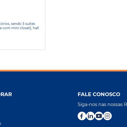
rios, sendo 3 suítes
 com mini closet), hall
ORAR
FALE CONOSCO
Siga-nos nas nossas 
r
s