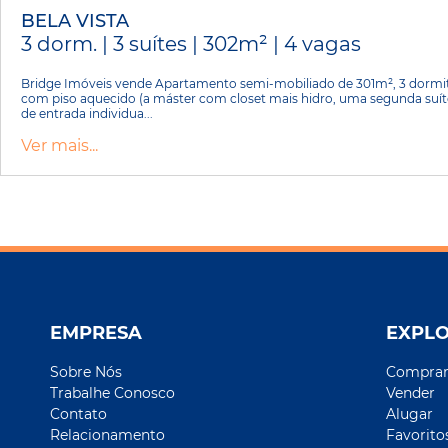
BELA VISTA
3 dorm. | 3 suítes | 302m² | 4 vagas
Bridge Imóveis vende Apartamento semi-mobiliado de 301m², 3 dormitó
com piso aquecido (a máster com closet mais hidro, uma segunda suíte
de entrada individua...
Ver mais...
EMPRESA
EXPL
Sobre Nós
Compra
Trabalhe Conosco
Vender
Contato
Alugar
Relacionamento
Favorito