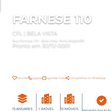
FARNESE 110
CFL | BELA VISTA
Rua Farnese, 110 - Bela Vista, Porto Alegre/RS
Pronto em 30/11/-0001
Favoritar
Ligação
Agendar Visita
Compartilhar no WhatsApp
15 ANDARES
1 IMÓVEL
15 IMÓVEIS
PRONTO EM 30/11