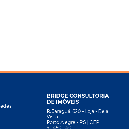
BRIDGE CONSULTORIA
DE IMÓVEIS
Redes
R. Jaraguá, 620 - Loja - Bela
Vista
Porto Alegre - RS | CEP
90450-140