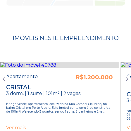
IMÓVEIS NESTE EMPREENDIMENTO
Apartamento
R$1.200.000
C
CRISTAL
3 dorm. | 1 suíte | 101m² | 2 vagas
C
3 
Bridge Vende, apartamento localizado na Rua Coronel Claudino, no
bairro Cristal em Porto Alegre. Este imóvel conta com área construída
Bri
de 100m², oferecendo 3 quartos, sendo 1 suíte, 3 banheiros e 2 va...
01 
02
Ver mais...
Ve