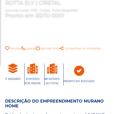
ROTTA ELY | CRISTAL
Avenida Icaraí, 1719 - Cristal, Porto Alegre/RS
Pronto em 30/11/-0001
Favoritar
Ligação
Agendar Visita
Compartilhar no WhatsApp
11 ANDARES
8 IMÓVEIS
88 IMÓVEIS
PRONTO EM 30/11/-0001
POR ANDAR
NO TOTAL
DESCRIÇÃO DO EMPREENDIMENTO MURANO
HOME