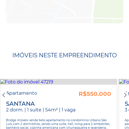
IMÓVEIS NESTE EMPREENDIMENTO
Apartamento
R$550.000
A
SANTANA
S
2 dorm. | 1 suíte | 54m² | 1 vaga
3 
Bridge imóveis vende belo apartamento no condomínio Urbano São
Ap
Luís com 2 dormitórios, sendo uma suíte, hall, living para 2 ambientes,
pa
banheiro social, cozinha americana com churrasqueira e lavanderia...
ch