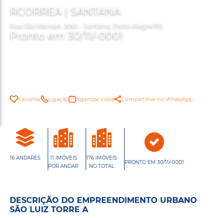
RCORREA | SANTANA
Rua São Manoel, 2061 - Santana, Porto Alegre/RS
Pronto em 30/11/-0001
Favoritar
Ligação
Agendar Visita
Compartilhar no WhatsApp
16 ANDARES
11 IMÓVEIS
176 IMÓVEIS
PRONTO EM 30/11/-0001
POR ANDAR
NO TOTAL
DESCRIÇÃO DO EMPREENDIMENTO URBANO
SÃO LUIZ TORRE A