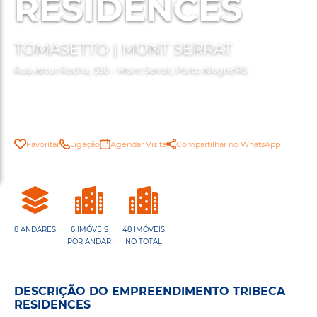
RESIDENCES
TOMASETTO | MONT SERRAT
Rua Artur Rocha, 530 - Mont Serrat, Porto Alegre/RS
Favoritar
Ligação
Agendar Visita
Compartilhar no WhatsApp
8 ANDARES
6 IMÓVEIS
48 IMÓVEIS
POR ANDAR
NO TOTAL
DESCRIÇÃO DO EMPREENDIMENTO TRIBECA
RESIDENCES