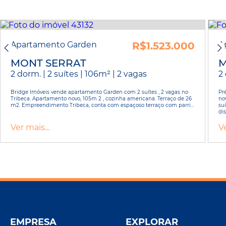
Apartamento Garden
R$1.523.000
A
MONT SERRAT
M
2 dorm. | 2 suítes | 106m² | 2 vagas
2 
Bridge Imóveis vende apartamento Garden com 2 suítes , 2 vagas no
Pr
Tribeca. Apartamento novo, 105m 2 , cozinha americana. Terraço de 26
no
m2. Empreendimento Tribeca, conta com espaçoso terraço com parri...
su
dis
Ver mais...
Ve
EMPRESA
EXPLORAR