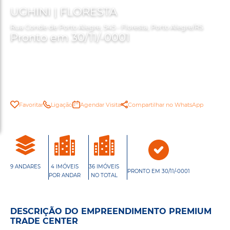
UGHINI | FLORESTA
Rua Conde de Porto Alegre, 545 - Floresta, Porto Alegre/RS
Pronto em 30/11/-0001
Favoritar
Ligação
Agendar Visita
Compartilhar no WhatsApp
9 ANDARES
4 IMÓVEIS
36 IMÓVEIS
PRONTO EM 30/11/-0001
POR ANDAR
NO TOTAL
DESCRIÇÃO DO EMPREENDIMENTO PREMIUM
TRADE CENTER