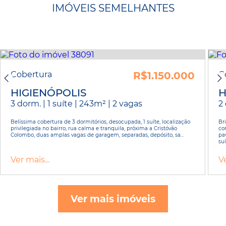
IMÓVEIS SEMELHANTES
Cobertura
R$1.150.000
C
HIGIENÓPOLIS
H
3 dorm. | 1 suíte | 243m² | 2 vagas
2 
Belíssima cobertura de 3 dormitórios, desocupada, 1 suíte, localização
Br
privilegiada no bairro, rua calma e tranquila, próxima a Cristóvão
con
Colombo, duas amplas vagas de garagem, separadas, depósito, sa...
pa
suí
Ver mais...
Ve
Ver mais imóveis