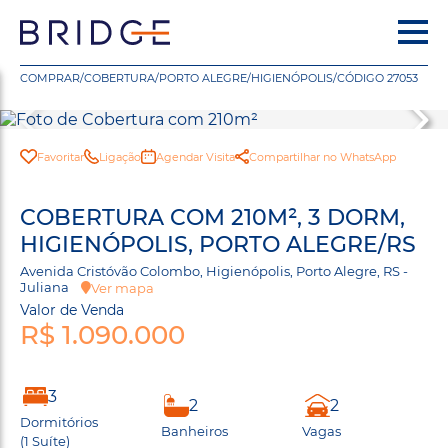
COMPRAR
/
COBERTURA
/
PORTO ALEGRE
/
HIGIENÓPOLIS
/
CÓDIGO 27053
Favoritar
Ligação
Agendar Visita
Compartilhar no WhatsApp
COBERTURA COM 210M², 3 DORM,
HIGIENÓPOLIS, PORTO ALEGRE/RS
Avenida Cristóvão Colombo, Higienópolis, Porto Alegre, RS -
Juliana
Ver mapa
Valor de Venda
R$ 1.090.000
3
2
2
Dormitórios
Banheiros
Vagas
(1 Suíte)