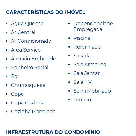
CARACTERÍSTICAS DO IMÓVEL
Agua Quente
Dependenciade
Empregada
Ar Central
Piscina
Ar Condicionado
Reformado
Area Servico
Sacada
Armario Embutido
Sala Armarios
Banheiro Social
Sala Jantar
Bar
Sala T V
Churrasqueira
Semi Mobiliado
Copa
Terraco
Copa Cozinha
Cozinha Planejada
INFRAESTRUTURA DO CONDOMÍNIO