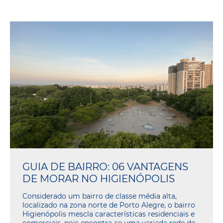
GUIA DE BAIRRO: 06 VANTAGENS
DE MORAR NO HIGIENÓPOLIS
Considerado um bairro de classe média alta,
localizado na zona norte de Porto Alegre, o bairro
Higienópolis mescla características residenciais e
comerciais, pois encontra-se uma variada rede de