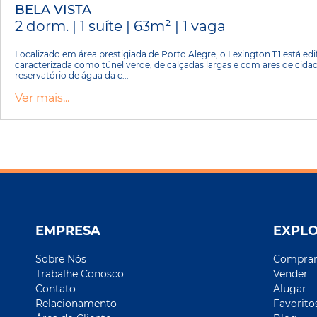
BELA VISTA
2 dorm. | 1 suíte | 63m² | 1 vaga
Localizado em área prestigiada de Porto Alegre, o Lexington 111 está e
caracterizada como túnel verde, de calçadas largas e com ares de cidad
reservatório de água da c...
Ver mais...
EMPRESA
EXPL
Sobre Nós
Compra
Trabalhe Conosco
Vender
Contato
Alugar
Relacionamento
Favorito