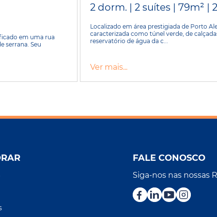
2 dorm. | 2 suítes | 79m² | 
Localizado em área prestigiada de Porto Ale
caracterizada como túnel verde, de calçada
dificado em uma rua
reservatório de água da c...
e serrana. Seu
Ver mais...
ORAR
FALE CONOSCO
Siga-nos nas nossas 
r
s