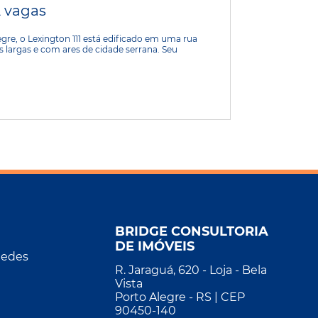
2 vagas
gre, o Lexington 111 está edificado em uma rua
s largas e com ares de cidade serrana. Seu
BRIDGE CONSULTORIA
DE IMÓVEIS
Redes
R. Jaraguá, 620 - Loja - Bela
Vista
Porto Alegre - RS | CEP
90450-140