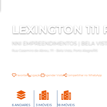
LEXINGTON 111
NNI EMPREENDIMENTOS | BELA VIS
Rua Casemiro de Abreu, 111 - Bela Vista, Porto Alegre/RS
Favoritar
Ligação
Agendar Visita
Compartilhar no WhatsApp
6 ANDARES
3 IMÓVEIS
18 IMÓVEIS