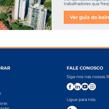
trabalhadores que frequ
Ver guia do bair
ORAR
FALE CONOSCO
Siga-nos nas nossas 
r
s
Ligue para nós:
oras
idades