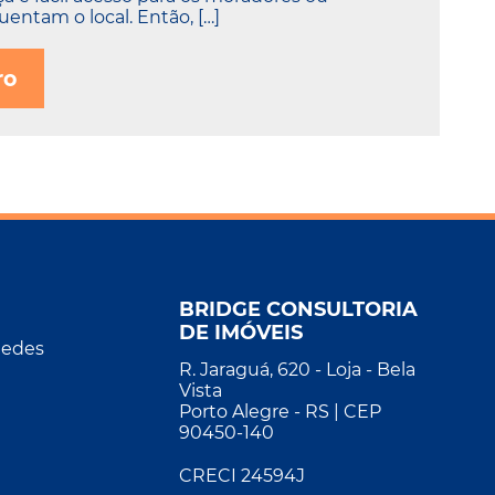
entam o local. Então, […]
ro
BRIDGE CONSULTORIA
DE IMÓVEIS
Redes
R. Jaraguá, 620 - Loja - Bela
Vista
Porto Alegre - RS | CEP
90450-140
CRECI 24594J