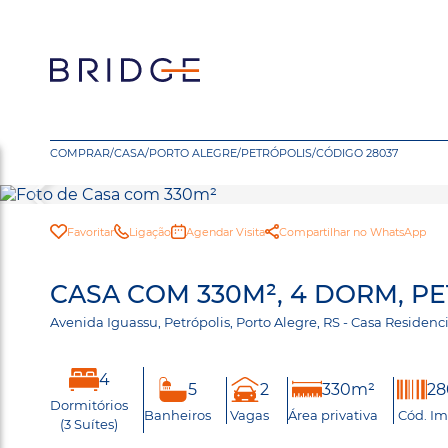
COMPRAR
/
CASA
/
PORTO ALEGRE
/
PETRÓPOLIS
/
CÓDIGO 28037
Favoritar
Ligação
Agendar Visita
Compartilhar no WhatsApp
CASA COM 330M², 4 DORM, P
Avenida Iguassu, Petrópolis, Porto Alegre, RS - Casa Residen
4
5
2
330m²
28
Dormitórios
Banheiros
Vagas
Área privativa
Cód. Im
(3 Suítes)