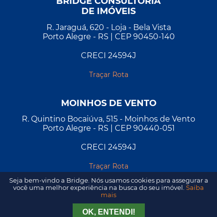
BRIDGE CONSULTORIA
DE IMÓVEIS
R. Jaraguá, 620 - Loja - Bela Vista
Porto Alegre - RS | CEP 90450-140
CRECI 24594J
Traçar Rota
MOINHOS DE VENTO
R. Quintino Bocaiúva, 515 - Moinhos de Vento
Porto Alegre - RS | CEP 90440-051
CRECI 24594J
Traçar Rota
Seja bem-vindo a Bridge. Nós usamos cookies para assegurar a
você uma melhor experiência na busca do seu imóvel.
Saiba
mais
Tirar Dúvida
Agendar Visita
OK, ENTENDI!