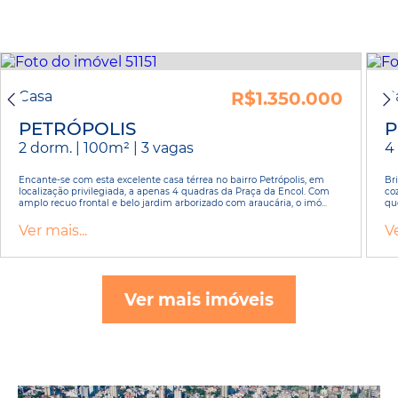
Casa
R$1.350.000
C
PETRÓPOLIS
P
2 dorm. | 100m² | 3 vagas
4
Encante-se com esta excelente casa térrea no bairro Petrópolis, em
Br
localização privilegiada, a apenas 4 quadras da Praça da Encol. Com
coz
amplo recuo frontal e belo jardim arborizado com araucária, o imó...
que
Ver mais...
Ve
Ver mais imóveis