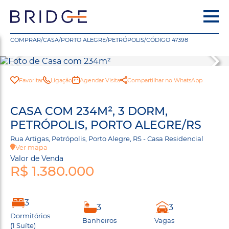
COMPRAR
/
CASA
/
PORTO ALEGRE
/
PETRÓPOLIS
/
CÓDIGO 47398
Favoritar
Ligação
Agendar Visita
Compartilhar no WhatsApp
CASA COM 234M², 3 DORM,
PETRÓPOLIS, PORTO ALEGRE/RS
Rua Artigas, Petrópolis, Porto Alegre, RS - Casa Residencial
Ver mapa
Valor de Venda
R$ 1.380.000
3
3
3
Dormitórios
Banheiros
Vagas
(1 Suíte)