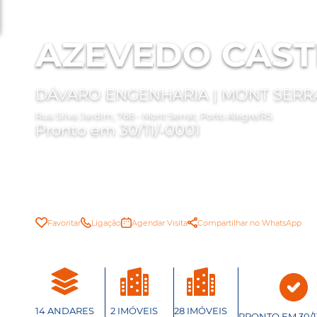
AZEVEDO CAS
DÁVARO ENGENHARIA | MONT SERR
Rua Silva Jardim, 768 - Mont Serrat, Porto Alegre/RS
Pronto em 30/11/-0001
Favoritar
Ligação
Agendar Visita
Compartilhar no WhatsApp
14 ANDARES
2 IMÓVEIS
28 IMÓVEIS
PRONTO EM 30/11