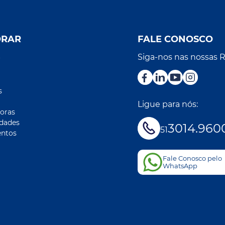
ORAR
FALE CONOSCO
Siga-nos nas nossas 
r
s
Ligue para nós:
oras
idades
3014.960
51
ntos
Fale Conosco pelo
WhatsApp