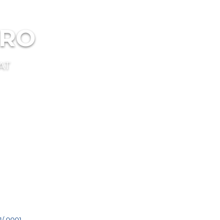
TRO
AT
/-0001