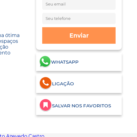
Enviar
ma ótima
 espaços
ação
ento
WHATSAPP
LIGAÇÃO
SALVAR NOS FAVORITOS