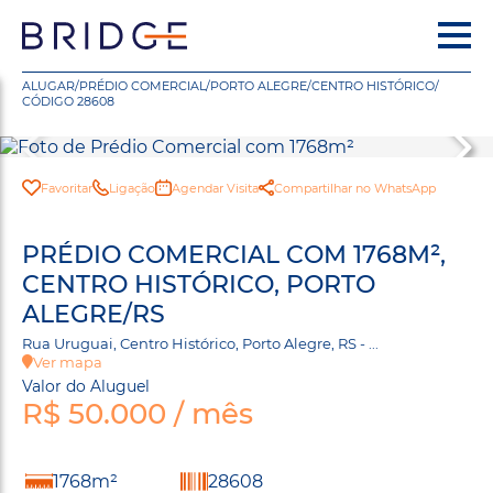
ALUGAR
/
PRÉDIO COMERCIAL
/
PORTO ALEGRE
/
CENTRO HISTÓRICO
/
CÓDIGO 28608
Favoritar
Ligação
Agendar Visita
Compartilhar no WhatsApp
PRÉDIO COMERCIAL COM 1768M²,
CENTRO HISTÓRICO, PORTO
ALEGRE/RS
Rua Uruguai, Centro Histórico, Porto Alegre, RS - ...
Ver mapa
Valor do Aluguel
R$ 50.000 / mês
1768m²
28608