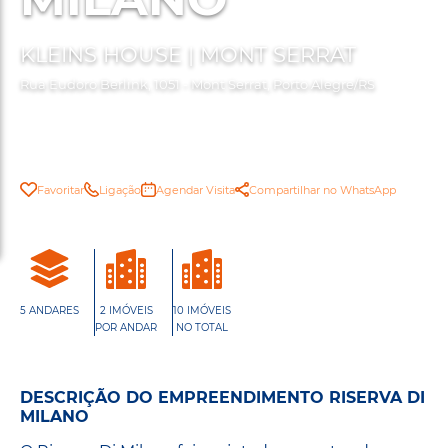
KLEINS HOUSE | MONT SERRAT
Rua Eudoro Berlink, 1051 - Mont Serrat, Porto Alegre/RS
Favoritar
Ligação
Agendar Visita
Compartilhar no WhatsApp
5 ANDARES
2 IMÓVEIS
10 IMÓVEIS
POR ANDAR
NO TOTAL
DESCRIÇÃO DO EMPREENDIMENTO RISERVA DI
MILANO